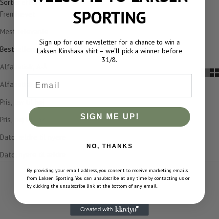
Sorter efter
SPORTING
Fremhævet
Mest relevante
Sign up for our newsletter for a chance to win a
Bestsellere
Laksen Kinshasa shirt – we’ll pick a winner before
31/8.
Alfabetisk, A-Å
Email
Alfabetisk, Å-A
Pris, lav til høj
SIGN ME UP!
Pris, høj til lav
Dato, ældre til nyere
NO, THANKS
Dato, nyere til ældre
By providing your email address, you consent to receive marketing emails
OUTLET
from Laksen Sporting. You can unsubscribe at any time by contacting us or
SPAR 60%
by clicking the unsubscribe link at the bottom of any email.