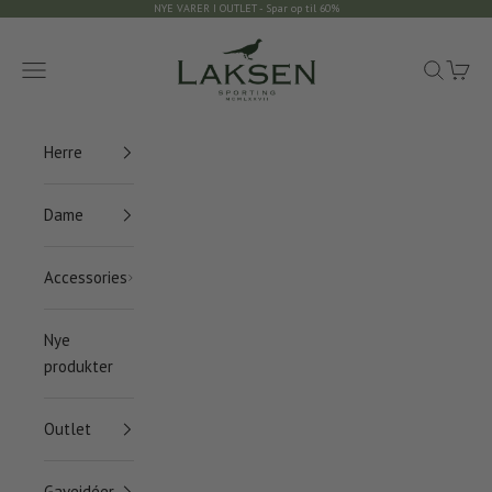
Spring til indhold
NYE VARER I OUTLET - Spar op til 60%
Laksen Sporting
Menu
Søg
Indkøb
Herre
Dame
Accessories
Nye
produkter
Outlet
Gaveidéer