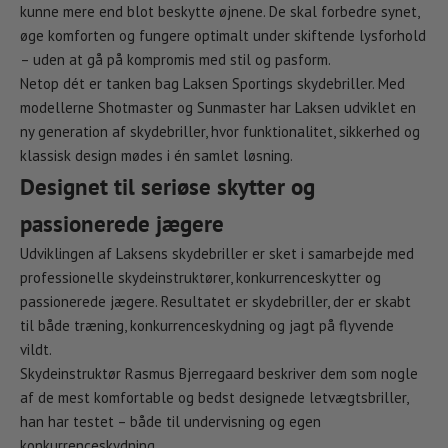
kunne mere end blot beskytte øjnene. De skal forbedre synet,
øge komforten og fungere optimalt under skiftende lysforhold
– uden at gå på kompromis med stil og pasform.
Netop dét er tanken bag Laksen Sportings skydebriller. Med
modellerne Shotmaster og Sunmaster har Laksen udviklet en
ny generation af skydebriller, hvor funktionalitet, sikkerhed og
klassisk design mødes i én samlet løsning.
Designet til seriøse skytter og
passionerede jægere
Udviklingen af Laksens skydebriller er sket i samarbejde med
professionelle skydeinstruktører, konkurrenceskytter og
passionerede jægere. Resultatet er skydebriller, der er skabt
til både træning, konkurrenceskydning og jagt på flyvende
vildt.
Skydeinstruktør Rasmus Bjerregaard beskriver dem som nogle
af de mest komfortable og bedst designede letvægtsbriller,
han har testet – både til undervisning og egen
konkurrenceskydning.