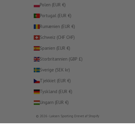
Polen (EUR €)
Portugal (EUR €)
Rumænien (EUR €)
Schweiz (CHF CHF)
Spanien (EUR €)
Storbritannien (GBP £)
Sverige (SEK kr)
Tjekkiet (EUR €)
Tyskland (EUR €)
Ungarn (EUR €)
© 2026 - Laksen Sporting Drevet af Shopify