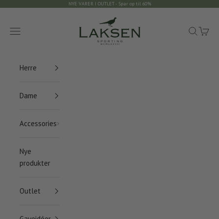
Spring til indhold
NYE VARER I OUTLET - Spar op til 60%
Laksen Sporting
Menu
Søg
Indkøb
Herre
Dame
Accessories
Nye
produkter
Outlet
Gaveidéer