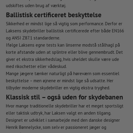
udskiftes uden brug af værktøj.
Ballistisk certificeret beskyttelse
Sikkerhed er mindst lige så vigtig som performance. Derfor er
Laksens skydebriller ballistisk certificerede efter både EN166
og ANSI Z87.1 standarderne.
Ifølge Laksens egne tests kan linserne modstå stålhagl på
korte afstande uden at splintre eller blive gennembrudt. Det
giver et ekstra sikkerhedslag, hvis uheldet skulle være ude
med rikochetter eller vådeskud.
Mange jægere tænker naturligt på høreværn som essentiel
beskyttelse – men øjnene er mindst lige så udsatte. Her
tilbyder moderne skydebriller en vigtig ekstra tryghed.
Klassisk stil – også uden for skydebanen
Hvor mange traditionelle skydebriller har et meget sportsligt
eller taktisk udtryk, har Laksen valgt en anden tilgang.
Designet er udviklet i samarbejde med den danske designer
Henrik Bønnelycke, som selv er passioneret jæger og