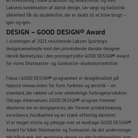
en investering i både præcision og beskyttelse. Og med
Laksens kombination af dansk design, lav vægt og ballistisk
sikkerhed får du skydebriller, der er skabt til at blive brugt –
igen og igen.
DESIGN – GOOD DESIGN® Award
I slutningen af 2021 resulterede Laksen Sporting’s
designsamarbejde med den prisvindende danske designer
Henrik Bønnelycke i den prestigefyldte GOOD DESIGN® Award
for vores Shotmaster- og Sunmaster-skydeskytterbriller.
Fokus i GOOD DESIGN®-programmet er designkvalitet på
højeste niveau inden for form, funktion og æstetik – en
standard, der rækker ud over almindelige forbrugerprodukter.
Chicago Athenaeums GOOD DESIGN®-program fremmer
idealerne om en designproces, der forener produktmæssig
excellence, holdbarhed og en stærk offentlig identitet.
Vi er meget stolte og ydmyge over at modtage GOOD DESIGN®
Award for både Shotmaster og Sunmaster, da det understreger
det håndværk, det æstetiske design og den funktionalitet, som