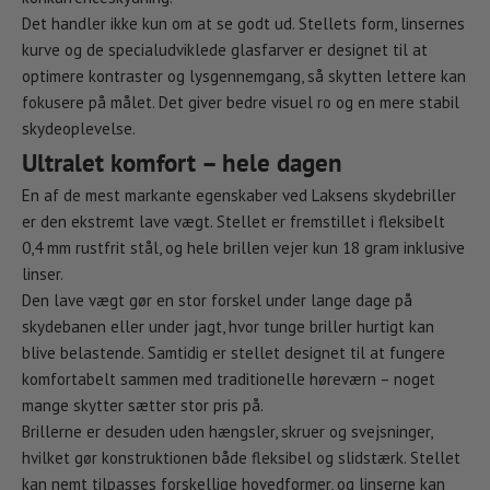
Det handler ikke kun om at se godt ud. Stellets form, linsernes
kurve og de specialudviklede glasfarver er designet til at
optimere kontraster og lysgennemgang, så skytten lettere kan
fokusere på målet. Det giver bedre visuel ro og en mere stabil
skydeoplevelse.
Ultralet komfort – hele dagen
En af de mest markante egenskaber ved Laksens skydebriller
er den ekstremt lave vægt. Stellet er fremstillet i fleksibelt
0,4 mm rustfrit stål, og hele brillen vejer kun 18 gram inklusive
linser.
Den lave vægt gør en stor forskel under lange dage på
skydebanen eller under jagt, hvor tunge briller hurtigt kan
blive belastende. Samtidig er stellet designet til at fungere
komfortabelt sammen med traditionelle høreværn – noget
mange skytter sætter stor pris på.
Brillerne er desuden uden hængsler, skruer og svejsninger,
hvilket gør konstruktionen både fleksibel og slidstærk. Stellet
kan nemt tilpasses forskellige hovedformer, og linserne kan