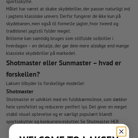
sportsskytte.
Målet har været at skabe skydebriller, der passer naturligt ind
i jagtens klassiske univers. Derfor fungerer de ikke kun på
skydebanen, men også til formelle jagter, hvor tweed og
traditionel jagtstil fylder meget.
Brillerne kan samtidig bruges som stilfulde solbriller i
hverdagen – en detalje, der gør dem mere alsidige end mange
klassiske skydebriller på markedet.
Shotmaster eller Sunmaster – hvad er
forskellen?
Laksen tilbyder to forskellige modeller:
Shotmaster
Shotmaster er udviklet med en fuldskærmslinse, som dækker
hele synsfeltet og reducerer perifert lys. Det giver en meget
stabil visuel oplevelse og er særligt populært blandt
sportsskytter og konkurrenceskytter. Se Shotmaster
HER